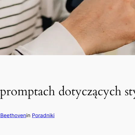
 promptach dotyczących s
 Beethoven
in
Poradniki