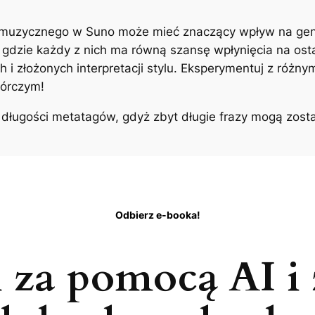
 muzycznego w Suno może mieć znaczący wpływ na gen
gdzie każdy z nich ma równą szansę wpłynięcia na osta
i złożonych interpretacji stylu. Eksperymentuj z różny
wórczym!
długości metatagów, gdyż zbyt długie frazy mogą zosta
Odbierz e-booka!
 za pomocą AI i 