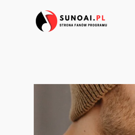
Przejdź
do
treści