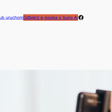
Facebook
lub uruchom
Odbierz e-booka o Suno AI