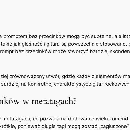
a promptem bez przecinków mogą być subtelne, ale ist
y takie jak głośność i gitara są powszechnie stosowan
 prompt bez przecinków może stworzyć bardziej skonde
dziej zrównoważony utwór, gdzie każdy z elementów ma
bardziej na konkretnej charakterystyce gitar rockowych
inków w metatagach?
 metatagach, co pozwala na dodawanie wielu komend 
krótkie, ponieważ długie tagi mogą zostać „zagłuszone