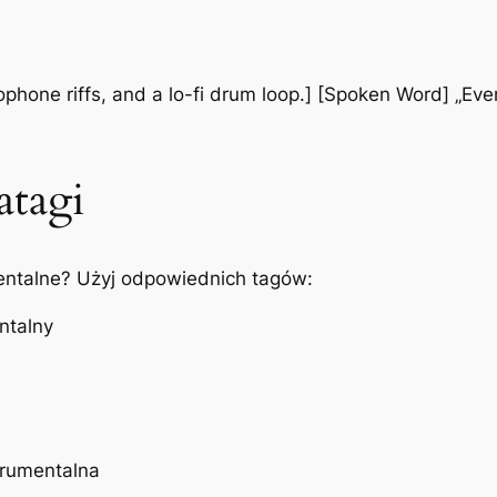
ophone riffs, and a lo-fi drum loop.] [Spoken Word] „Eve
atagi
entalne? Użyj odpowiednich tagów:
ntalny
trumentalna