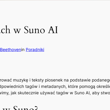
ach w Suno AI
 Beethoven
in
Poradniki
erować muzykę i teksty piosenek na podstawie podaneg
odpowiednich tagów i metadanych, które pomogą określić
wimy, jak skutecznie używać tagów w Suno AI, aby stwor
i w Suno?