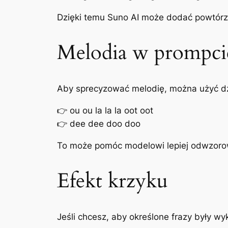
Dzięki temu Suno AI może dodać powtórz
Melodia w prompci
Aby sprecyzować melodię, można użyć dź
👉
ou ou la la la oot oot
👉
dee dee doo doo
To może pomóc modelowi lepiej odwzorow
Efekt krzyku
Jeśli chcesz, aby określone frazy były wy