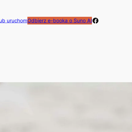
Facebook
lub uruchom
Odbierz e-booka o Suno AI