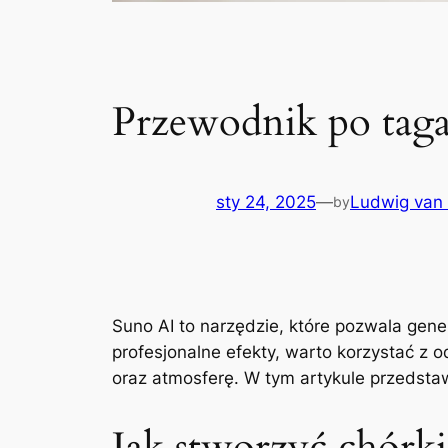
Przewodnik po tag
sty 24, 2025
—
Ludwig van
by
Suno AI to narzędzie, które pozwala gen
profesjonalne efekty, warto korzystać z 
oraz atmosferę. W tym artykule przedsta
Jak stworzyć chórk