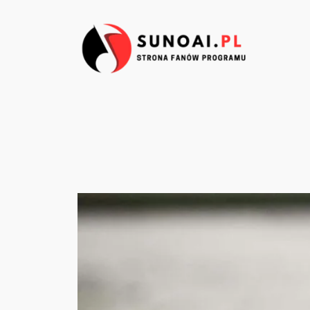
Przejdź
do
treści