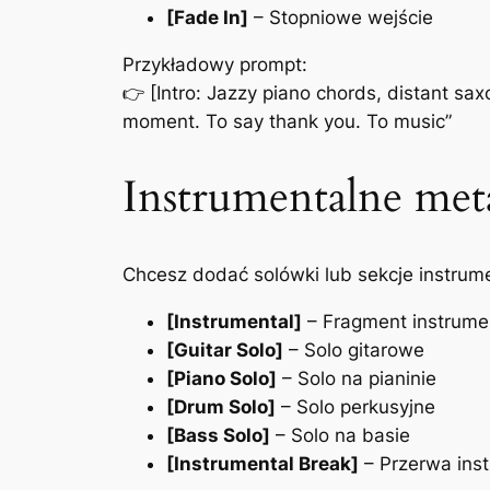
[Fade In]
– Stopniowe wejście
Przykładowy prompt:
👉
[Intro: Jazzy piano chords, distant sax
moment. To say thank you. To music”
Instrumentalne met
Chcesz dodać solówki lub sekcje instrum
[Instrumental]
– Fragment instrume
[Guitar Solo]
– Solo gitarowe
[Piano Solo]
– Solo na pianinie
[Drum Solo]
– Solo perkusyjne
[Bass Solo]
– Solo na basie
[Instrumental Break]
– Przerwa ins