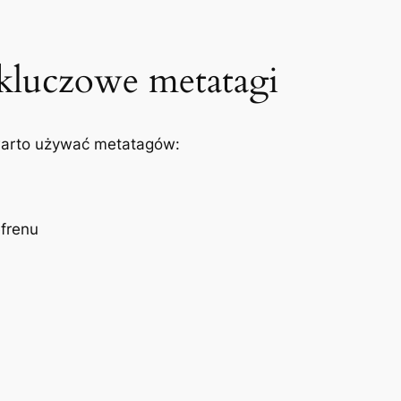
 kluczowe metatagi
 warto używać metatagów:
frenu