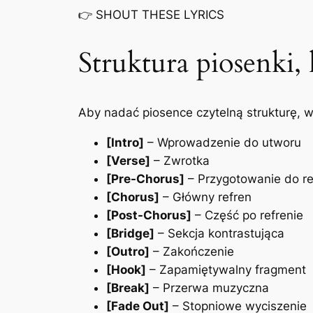
👉
SHOUT THESE LYRICS
Struktura piosenki,
Aby nadać piosence czytelną strukturę,
[Intro]
– Wprowadzenie do utworu
[Verse]
– Zwrotka
[Pre-Chorus]
– Przygotowanie do re
[Chorus]
– Główny refren
[Post-Chorus]
– Część po refrenie
[Bridge]
– Sekcja kontrastująca
[Outro]
– Zakończenie
[Hook]
– Zapamiętywalny fragment
[Break]
– Przerwa muzyczna
[Fade Out]
– Stopniowe wyciszenie