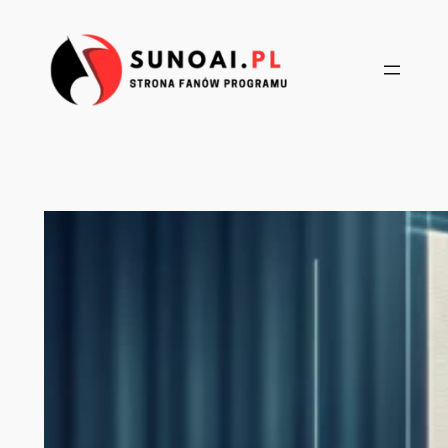
Przejdź
do
treści