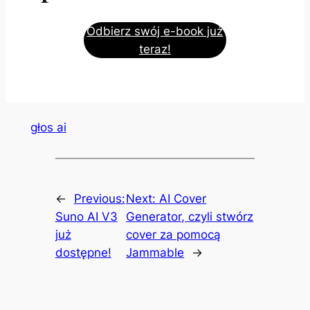
Odbierz swój e-book już
teraz!
głos ai
←
Previous:
Next:
AI Cover
Suno AI V3
Generator, czyli stwórz
już
cover za pomocą
dostępne!
Jammable
→