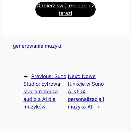
Odbierz swój e-book już
teraz!
generowanie muzyki
←
Previous:
Suno
Next:
Nowe
Studio: cyfrowa
funkcje w Suno
stacja robocza
AI v5.5:
audio z AI dla
personalizacja i
muzyków
muzyka AI
→