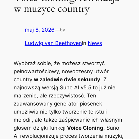
w muzyce country
maj 8, 2026
—
by
Ludwig van Beethoven
in
News
Wyobraź sobie, że możesz stworzyć
pełnowartościowy, nowoczesny utwór
country
w zaledwie dwie sekundy
. Z
najnowszą wersją Suno AI v5.5 to już nie
marzenie, ale rzeczywistość. Ten
zaawansowany generator piosenek
umożliwia nie tylko tworzenie tekstu i
melodii, ale także zaśpiewanie ich własnym
głosem dzięki funkcji
Voice Cloning
. Suno
AI rewolucjonizuje proces tworzenia muzyki,