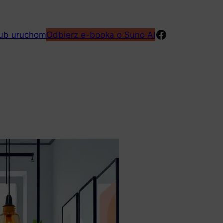
Facebook
lub uruchom
Odbierz e-booka o Suno AI