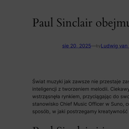
Paul Sinclair obej
sie 20, 2025
—
Ludwig van
by
Świat muzyki jak zawsze nie przestaje za
inteligencji z tworzeniem melodii. Cieka
wstrząsnęła rynkiem, przyciągając do swo
stanowisko Chief Music Officer w Suno, c
sposób, w jaki postrzegamy kreatywność mu