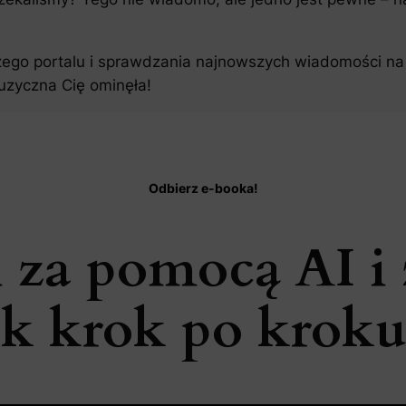
zego portalu i sprawdzania najnowszych wiadomości na 
uzyczna Cię ominęła!
Odbierz e-booka!
 za pomocą AI i 
k krok po kroku