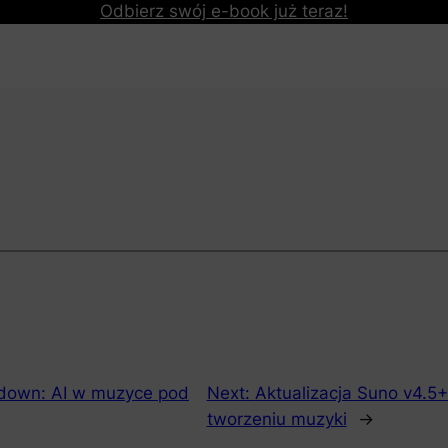
Odbierz swój e-book już teraz!
down: AI w muzyce pod
Next:
Aktualizacja Suno v4.5+
tworzeniu muzyki
→