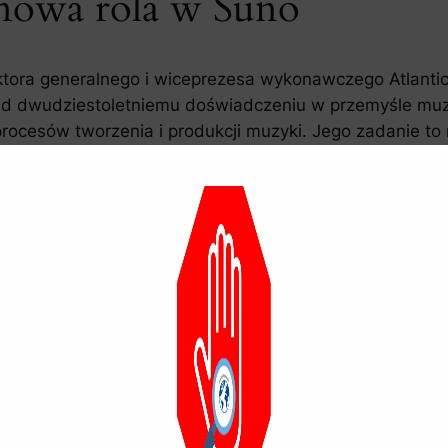
o nowa rola w Suno
ektora generalnego i wiceprezesa wykonawczego Atlantic 
ad dwudziestoletniemu doświadczeniu w przemyśle muz
rocesów tworzenia i produkcji muzyki. Jego zadanie to n
ekspresji twórców. Sinclair mówi, że jego misją jest s
wacją
. Aby dowiedzieć się więcej o jego planach, odwi