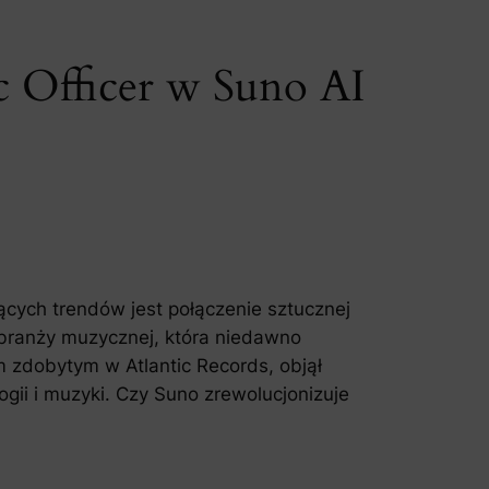
c Officer w Suno AI
ących trendów jest połączenie sztucznej
w branży muzycznej, która niedawno
m zdobytym w Atlantic Records, objął
gii i muzyki. Czy Suno zrewolucjonizuje