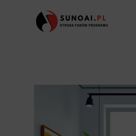
Przejdź
do
treści