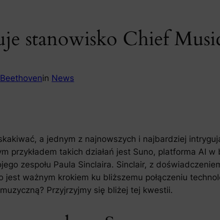
muje stanowisko Chief Musi
 Beethoven
in
News
skakiwać, a jednym z najnowszych i najbardziej intryguj
wym przykładem takich działań jest Suno, platforma AI 
jego zespołu Paula Sinclaira. Sinclair, z doświadczenie
o jest ważnym krokiem ku bliższemu połączeniu technolo
zyczną? Przyjrzyjmy się bliżej tej kwestii.