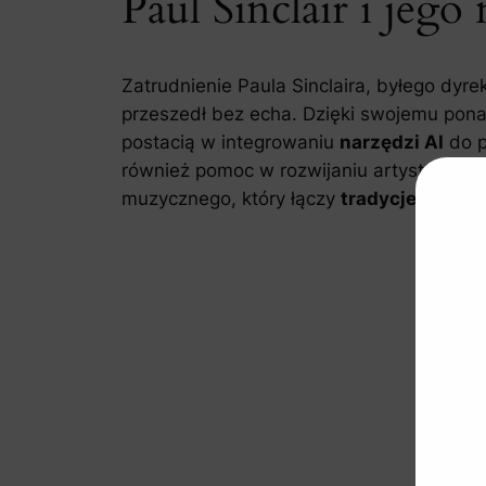
Paul Sinclair i jeg
Zatrudnienie Paula Sinclaira, byłego dyr
przeszedł bez echa. Dzięki swojemu pon
postacią w integrowaniu
narzędzi AI
do p
również pomoc w rozwijaniu artystycznej 
muzycznego, który łączy
tradycje z inno