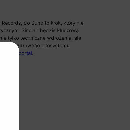
Records, do Suno to krok, który nie
ycznym, Sinclair będzie kluczową
ie tylko techniczne wdrożenia, ale
tworzenie zdrowego ekosystemu
edź
nasz portal
.