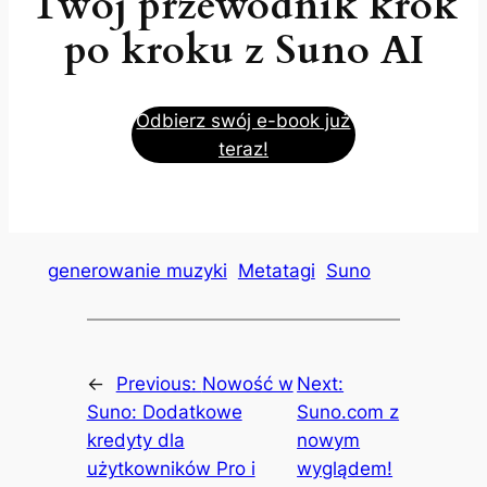
Twój przewodnik krok
po kroku z Suno AI
Odbierz swój e-book już
teraz!
generowanie muzyki
Metatagi
Suno
←
Previous:
Nowość w
Next:
Suno: Dodatkowe
Suno.com z
kredyty dla
nowym
użytkowników Pro i
wyglądem!